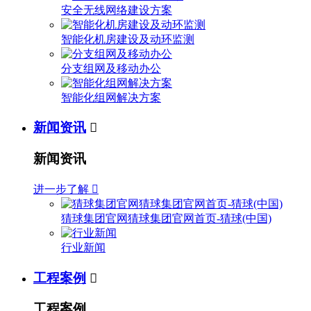
安全无线网络建设方案
智能化机房建设及动环监测
分支组网及移动办公
智能化组网解决方案
新闻资讯

新闻资讯
进一步了解

猜球集团官网猜球集团官网首页-猜球(中国)
行业新闻
工程案例

工程案例