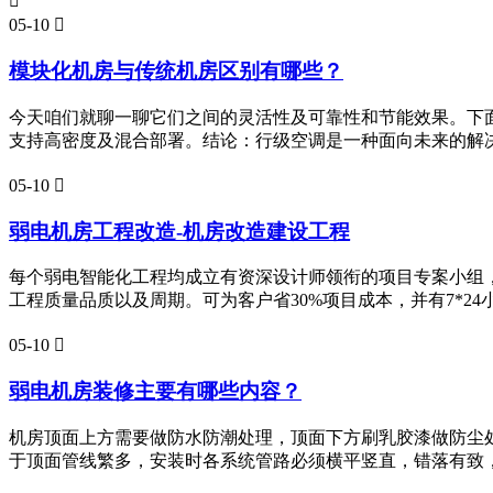

05-10

模块化机房与传统机房区别有哪些？
今天咱们就聊一聊它们之间的灵活性及可靠性和节能效果。下
支持高密度及混合部署。结论：行级空调是一种面向未来的解决
05-10

弱电机房工程改造-机房改造建设工程
每个弱电智能化工程均成立有资深设计师领衔的项目专案小组，
工程质量品质以及周期。可为客户省30%项目成本，并有7*2
05-10

弱电机房装修主要有哪些内容？
机房顶面上方需要做防水防潮处理，顶面下方刷乳胶漆做防尘
于顶面管线繁多，安装时各系统管路必须横平竖直，错落有致