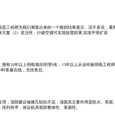
面是工程师为我们测算出来的一个模拟结果显示。话不多说，看
方案（2）灵活性：行级空调可实现按需部署,实现平滑扩容
拥有10年以上弱电项目经理9名，15年以上从业经验弱电工程
4小时客服在线，无忧售后。
处理，顶部建议做微孔铝扣天花，顶面其主要作用是防火、美观
，排列有序，保证机房底部整体性、美观性。