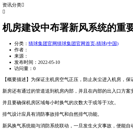
资讯分类


机房建设中布署新风系统的重
分类：
猜球集团官网猜球集团官网首页-猜球(中国)
作者：
来源：
发布时间：
2022-05-10
访问量：
0
【概要描述】
为保证主机房空气正压，防止灰尘进入机房，保
新房还有通过的管道送到机房内部，并且在内部的出入口方案
并且要确保机房区域每小时换气的次数大于或等于3次。
排气设计应具有消防事故排气和自然排气功能。
新风换气系统能与消防系统联动，一旦发生火灾事故，便能自