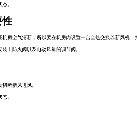
状态。
要性
证机房空气清新，所以要在机房内设置一台全热交换器新风机，
安装上防火阀以及电动风量的调节阀。
动切断新风进风。
状态。