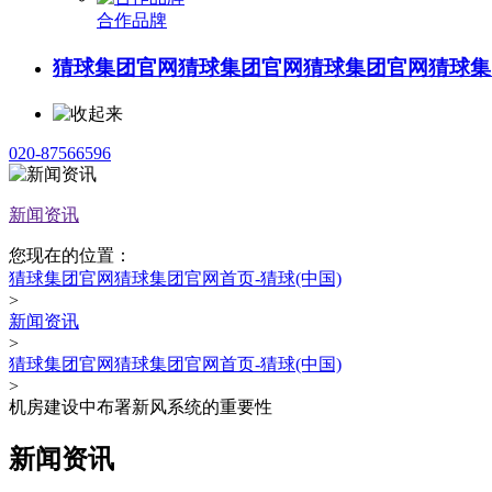
合作品牌
猜球集团官网猜球集团官网猜球集团官网猜球集团官
020-87566596
新闻资讯
您现在的位置：
猜球集团官网猜球集团官网首页-猜球(中国)
>
新闻资讯
>
猜球集团官网猜球集团官网首页-猜球(中国)
>
机房建设中布署新风系统的重要性
新闻资讯