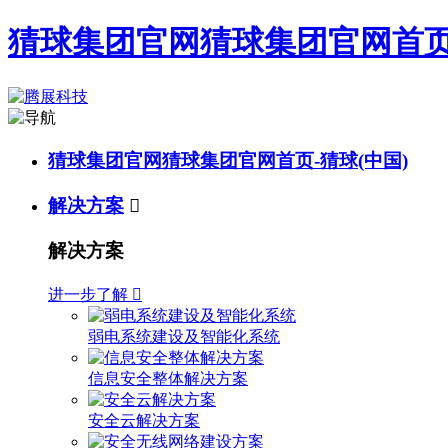
猜球集团官网猜球集团官网首页-
猜球集团官网猜球集团官网首页-猜球(中国)
解决方案

解决方案
进一步了解

弱电系统建设及智能化系统
信息安全整体解决方案
安全云解决方案