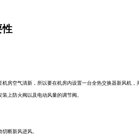
要性
证机房空气清新，所以要在机房内设置一台全热交换器新风机，
安装上防火阀以及电动风量的调节阀。
动切断新风进风。