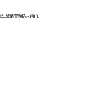
化过滤装置和防火阀门。