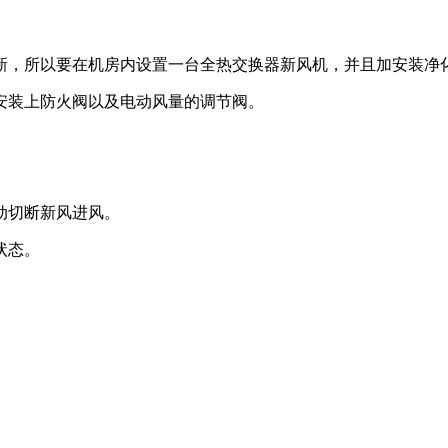
新，所以要在机房内设置一台全热交换器新风机，并且加安装净
安装上防火阀以及电动风量的调节阀。
动切断新风进风。
状态。