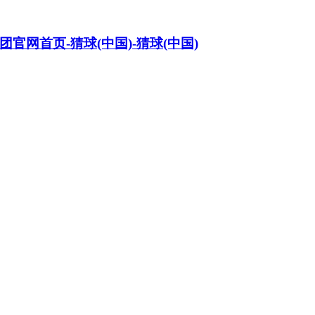
网首页-猜球(中国)-猜球(中国)