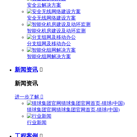
安全云解决方案
安全无线网络建设方案
智能化机房建设及动环监测
分支组网及移动办公
智能化组网解决方案
新闻资讯

新闻资讯
进一步了解

猜球集团官网猜球集团官网首页-猜球(中国)
行业新闻
工程案例
