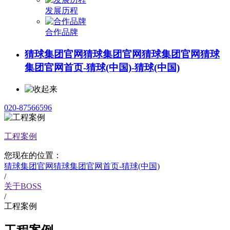
发展历程
合作品牌
猜球集团官网猜球集团官网猜球集团官网猜球
集团官网首页-猜球(中国)-猜球(中国)
020-87566596
工程案例
您现在的位置：
猜球集团官网猜球集团官网首页-猜球(中国)
/
关于BOSS
/
工程案例