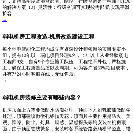
进，支持高密度及混合部署。结论：行级空调是一种面向未来
的解决方案（2）灵活性：行级空调可实现按需部署,实现平滑
扩容
→
弱电机房工程改造-机房改造建设工程
每个弱电智能化工程均成立有资深设计师领衔的项目专案小
组，拥有10年以上弱电项目经理9名，15年以上从业经验弱电
工程师9支，自有9个专业施工队伍，工程绝不外包，严格施
工，确保工程质量品质以及周期。可为客户省30%项目成本，
并有7*24小时客服在线，无忧售后。
→
弱电机房装修主要有哪些内容？
机房顶面上方需要做防水防潮处理，顶面下方刷乳胶漆做防尘
处理，顶部建议做微孔铝扣天花，顶面其主要作用是防火、美
观、降噪、防尘。灯具、烟感、温感探头等均安装在机房顶
面，由于顶面管线繁多，安装时各系统管路必须横平竖直，错