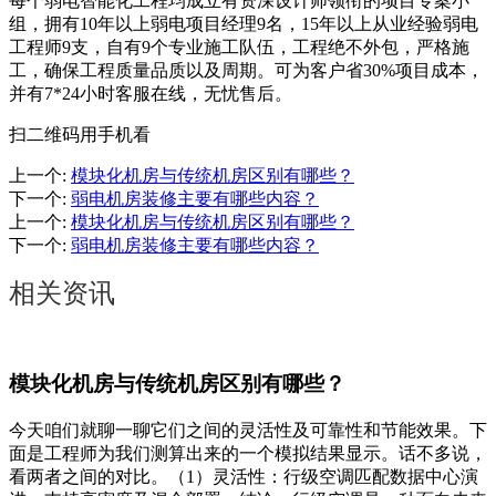
每个弱电智能化工程均成立有资深设计师领衔的项目专案小
组，拥有10年以上弱电项目经理9名，15年以上从业经验弱电
工程师9支，自有9个专业施工队伍，工程绝不外包，严格施
工，确保工程质量品质以及周期。可为客户省30%项目成本，
并有7*24小时客服在线，无忧售后。
扫二维码用手机看
上一个
:
模块化机房与传统机房区别有哪些？
下一个
:
弱电机房装修主要有哪些内容？
上一个
:
模块化机房与传统机房区别有哪些？
下一个
:
弱电机房装修主要有哪些内容？
相关资讯
模块化机房与传统机房区别有哪些？
今天咱们就聊一聊它们之间的灵活性及可靠性和节能效果。下
面是工程师为我们测算出来的一个模拟结果显示。话不多说，
看两者之间的对比。（1）灵活性：行级空调匹配数据中心演