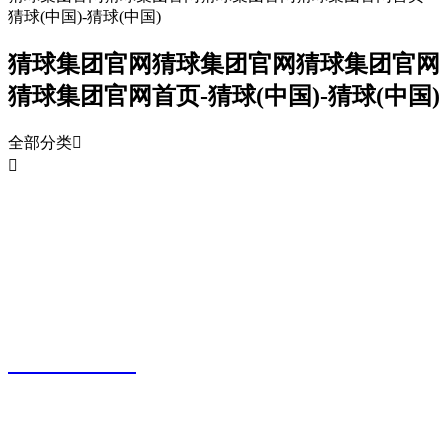
猜球(中国)-猜球(中国)
猜球集团官网猜球集团官网猜球集团官网
猜球集团官网首页-猜球(中国)-猜球(中国)
全部分类


猜球集团官网猜球集团官网猜球集团
官网猜球集团官网首页-猜球(中国)-猜
球(中国)
服务热线：
020-87566596
地址：
广州市萝岗区科学城科学大道绿地中央广场E栋2716室