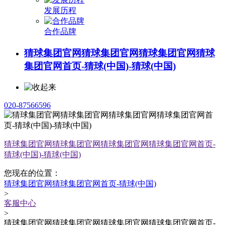
发展历程
合作品牌
猜球集团官网猜球集团官网猜球集团官网猜球
集团官网首页-猜球(中国)-猜球(中国)
020-87566596
猜球集团官网猜球集团官网猜球集团官网猜球集团官网首页-
猜球(中国)-猜球(中国)
您现在的位置：
猜球集团官网猜球集团官网首页-猜球(中国)
>
客服中心
>
猜球集团官网猜球集团官网猜球集团官网猜球集团官网首页-