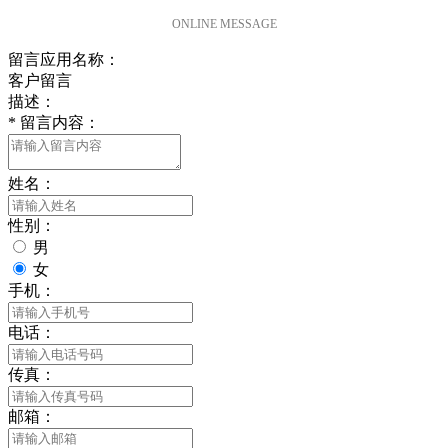
ONLINE MESSAGE
留言应用名称：
客户留言
描述：
*
留言内容：
姓名：
性别：
男
女
手机：
电话：
传真：
邮箱：