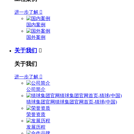
进一步了解

国内案例
国外案例
关于我们

关于我们
进一步了解

公司简介
猜球集团官网猜球集团官网首页-猜球(中国)
荣誉资质
发展历程