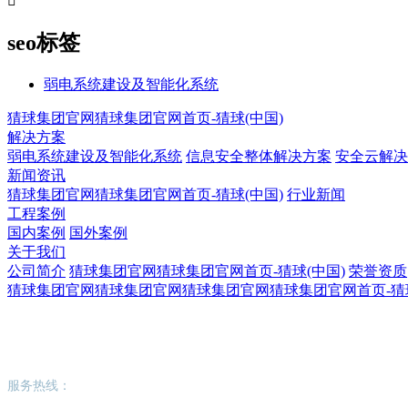

seo标签
弱电系统建设及智能化系统
猜球集团官网猜球集团官网首页-猜球(中国)
解决方案
弱电系统建设及智能化系统
信息安全整体解决方案
安全云解决
新闻资讯
猜球集团官网猜球集团官网首页-猜球(中国)
行业新闻
工程案例
国内案例
国外案例
关于我们
公司简介
猜球集团官网猜球集团官网首页-猜球(中国)
荣誉资质
猜球集团官网猜球集团官网猜球集团官网猜球集团官网首页-猜球(
猜球集团官网猜球集团官网猜球集团官网猜球集团
服务热线：