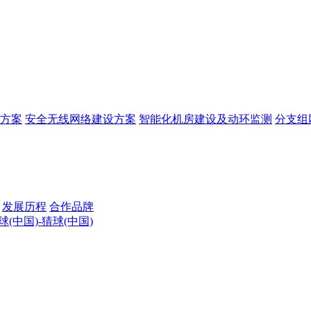
方案
安全无线网络建设方案
智能化机房建设及动环监测
分支组
发展历程
合作品牌
中国)-猜球(中国)
官网首页-猜球(中国)-猜球(中国)