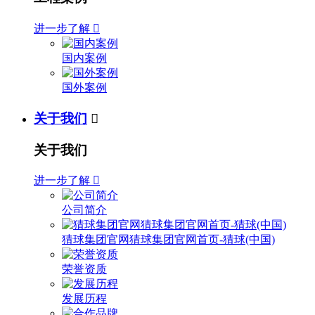
进一步了解

国内案例
国外案例
关于我们

关于我们
进一步了解

公司简介
猜球集团官网猜球集团官网首页-猜球(中国)
荣誉资质
发展历程