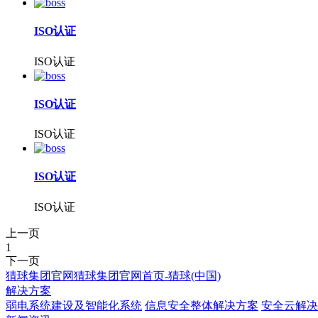
ISO认证
ISO认证
ISO认证
ISO认证
ISO认证
ISO认证
上一页
1
下一页
猜球集团官网猜球集团官网首页-猜球(中国)
解决方案
弱电系统建设及智能化系统
信息安全整体解决方案
安全云解决