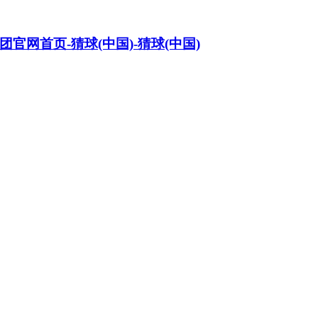
网首页-猜球(中国)-猜球(中国)