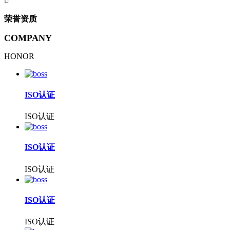

荣誉资质
COMPANY
HONOR
ISO认证
ISO认证
ISO认证
ISO认证
ISO认证
ISO认证