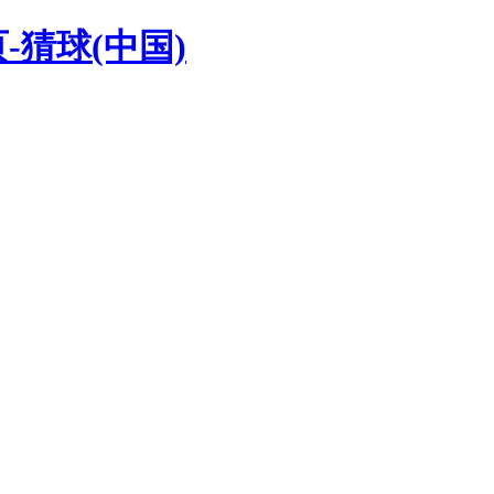
猜球(中国)