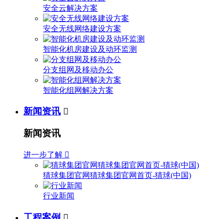
安全云解决方案
安全无线网络建设方案
智能化机房建设及动环监测
分支组网及移动办公
智能化组网解决方案
新闻资讯

新闻资讯
进一步了解

猜球集团官网猜球集团官网首页-猜球(中国)
行业新闻
工程案例
