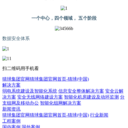
一个中心，四个领域， 五个阶段
数据安全体系
扫二维码用手机看
猜球集团官网猜球集团官网首页-猜球(中国)
解决方案
弱电系统建设及智能化系统
信息安全整体解决方案
安全云解
决方案
安全无线网络建设方案
智能化机房建设及动环监测
分
支组网及移动办公
智能化组网解决方案
新闻资讯
猜球集团官网猜球集团官网首页-猜球(中国)
行业新闻
工程案例
国内案例
国外案例